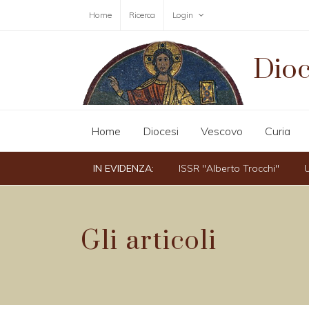
Home
Ricerca
Login
Dioc
Home
Diocesi
Vescovo
Curia
IN EVIDENZA:
ISSR "Alberto Trocchi"
U
Gli articoli