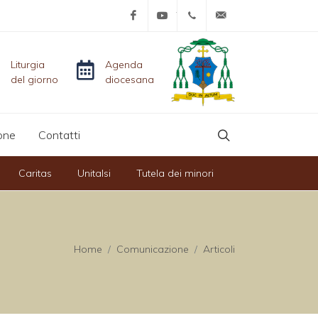
Facebook
YouTube
+39-0761-515152
info@diocesicivit
Liturgia
Agenda
del giorno
diocesana
one
Contatti
Caritas
Unitalsi
Tutela dei minori
Home
Comunicazione
Articoli