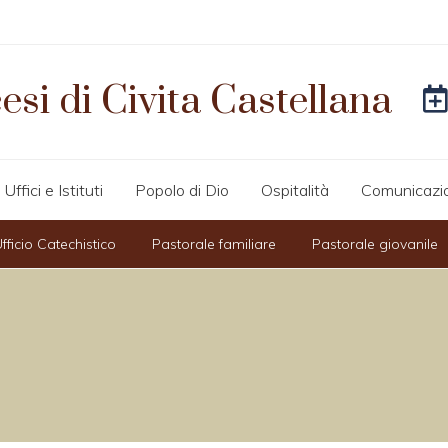
esi di Civita Castellana
Uffici e Istituti
Popolo di Dio
Ospitalità
Comunicazi
fficio Catechistico
Pastorale familiare
Pastorale giovanile