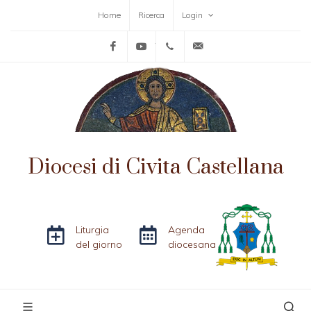
Home
Ricerca
Login
Facebook
YouTube
+39-0761-515152
info@diocesicivitacas
Diocesi di Civita Castellana
Liturgia
Agenda
del giorno
diocesana