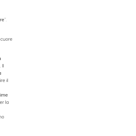
are
”.
e cuore
a
.
Il
a
re il
a
aime
er la
nno