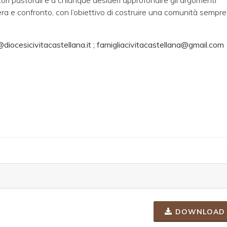
atori pastorali e a chiunque desideri approfondire gli argomenti
era e confronto, con l’obiettivo di costruire una comunità sempre
diocesicivitacastellana.it
;
famigliacivitacastellana@gmail.com
DOWNLOAD