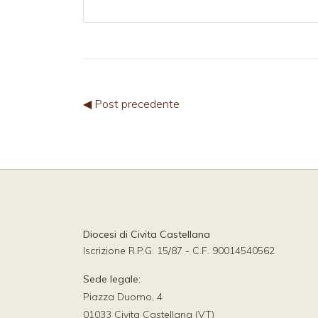
◀ Post precedente
Diocesi di Civita Castellana
Iscrizione R.P.G. 15/87 - C.F. 90014540562
Sede legale:
Piazza Duomo, 4
01033 Civita Castellana (VT)