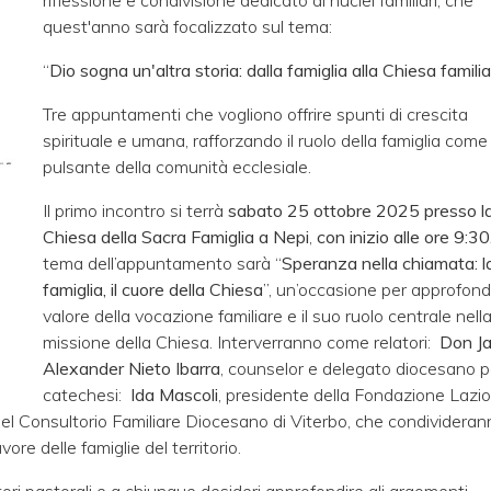
riflessione e condivisione dedicato ai nuclei familiari, che
quest'anno sarà focalizzato sul tema:
“
Dio sogna un'altra storia: dalla famiglia alla Chiesa famili
Tre appuntamenti che vogliono offrire spunti di crescita
spirituale e umana, rafforzando il ruolo della famiglia com
pulsante della comunità ecclesiale.
Il primo incontro si terrà
sabato 25 ottobre 2025 presso l
Chiesa della Sacra Famiglia a Nepi
,
con inizio alle ore 9:30
tema dell’appuntamento sarà “
Speranza nella chiamata: l
famiglia, il cuore della Chiesa
”, un’occasione per approfondi
valore della vocazione familiare e il suo ruolo centrale nell
missione della Chiesa. Interverranno come relatori:
Don J
Alexander Nieto Ibarra
, counselor e delegato diocesano p
catechesi:
Ida Mascoli
, presidente della Fondazione Lazio
i del Consultorio Familiare Diocesano di Viterbo, che condividera
re delle famiglie del territorio.