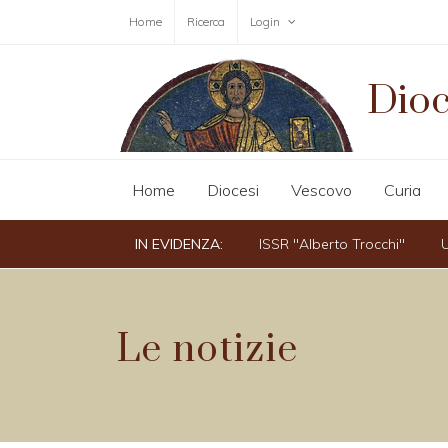
Home
Ricerca
Login
Dioc
Home
Diocesi
Vescovo
Curia
IN EVIDENZA:
ISSR "Alberto Trocchi"
U
Le notizie