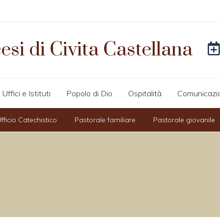
esi di Civita Castellana
Uffici e Istituti
Popolo di Dio
Ospitalità
Comunicazi
fficio Catechistico
Pastorale familiare
Pastorale giovanile