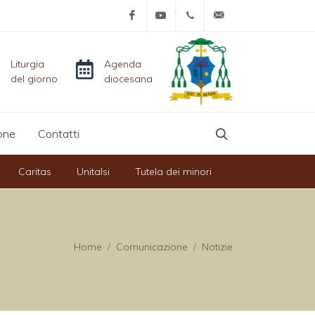
Facebook
YouTube
+39-0761-515152
info@diocesicivit
Liturgia
Agenda
del giorno
diocesana
one
Contatti
Caritas
Unitalsi
Tutela dei minori
Home
Comunicazione
Notizie