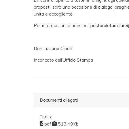
L’incontro, aperto a tutte le famiglie, agli oper
proposti, sarà una occasione di dialogo, preghi
unita e accogliente.
Per informazioni e adesioni:
pastoralefamiliare@
Don Luciano Cinelli
Incaricato dell’Ufficio Stampa
Documenti allegati
Titolo:
pdf
513,49Kb