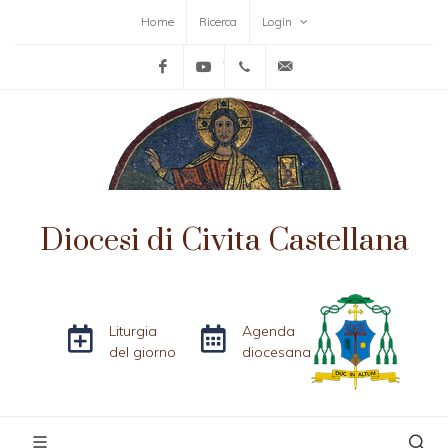
Home
Ricerca
Login
Facebook
YouTube
+39-0761-515152
info@diocesicivitacas
Diocesi di Civita Castellana
Liturgia
Agenda
del giorno
diocesana