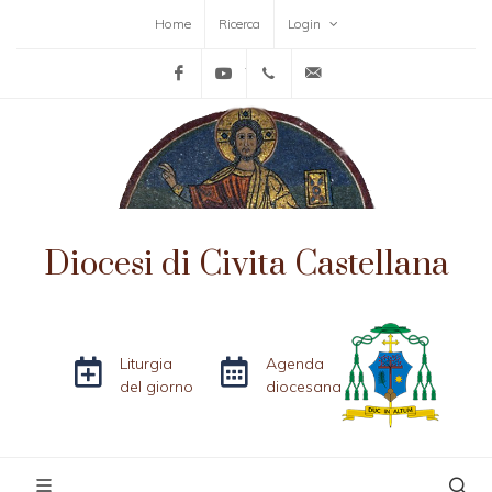
Home
Ricerca
Login
Facebook
YouTube
+39-0761-515152
info@diocesicivitacas
Diocesi di Civita Castellana
Liturgia
Agenda
del giorno
diocesana